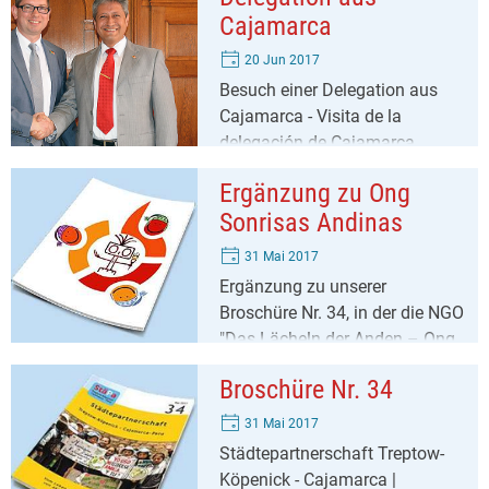
Cajamarca
20 Jun 2017
Besuch einer Delegation aus
Cajamarca - Visita de la
delegación de Cajamarca
Ergänzung zu Ong
Sonrisas Andinas
31 Mai 2017
Ergänzung zu unserer
Broschüre Nr. 34, in der die NGO
"Das Lächeln der Anden – Ong
Sonrisas Andinas" vorgestellt
Broschüre Nr. 34
wird
31 Mai 2017
Städtepartnerschaft Treptow-
Köpenick - Cajamarca |