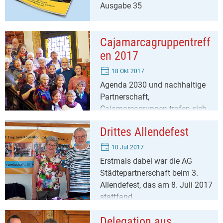
Ausgabe 35
Cajamarcagruppentreff
en 2017
18 Okt 2017
Agenda 2030 und nachhaltige
Partnerschaft,
Cajamarcagruppen trafen sich
im Rathaus Köpenick
Drittes Allendefest
10 Jul 2017
Erstmals dabei war die AG
Städtepartnerschaft beim 3.
Allendefest, das am 8. Juli 2017
stattfand.
Delegation aus