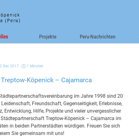
Menü überspringen
lles
▼
Projekte
▼
Peru-Nachrichten
12 Dez 2017 ·
1 Minuten
t
Treptow-Köpenick – Cajamarca
r Städtepartnerschaftsvereinbarung im Jahre 1998 sind 20
Leidenschaft, Freundschaft, Gegenseitigkeit, Erlebnisse,
, Entwicklung, Hilfe, Projekte und vieler unvergesslicher
 Städtepartnerschaft Treptow-Köpenick – Cajamarca im
äten in beiden Partnerstädten würdigen. Freuen Sie sich
feiern Sie gemeinsam mit uns!