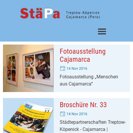
Direkt zum Seiteninhalt
Menü überspringen
Fotoausstellung
Cajamarca
14 Nov 2016
Fotoausstellung „Menschen
aus Cajamarca“
Broschüre Nr. 33
14 Nov 2016
Städtepartnerschaften Treptow-
Köpenick - Cajamarca |