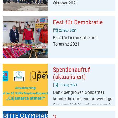
Oktober 2021
Fest für Demokratie
29 Sep 2021
Fest für Demokratie und
Toleranz 2021
Spendenaufruf
(aktualisiert)
11 Aug 2021
Dank der großen Solidarität
konnte die dringend notwendige
Sauerstoffabfüllanlage gekauft
werden. Wir danken allen, die
3.
dazu beigetragen gaben!