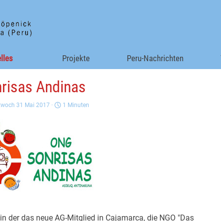
Menü überspringen
lles
▼
Projekte
▼
Peru-Nachrichten
risas Andinas
twoch 31 Mai 2017 ·
1 Minuten
 in der das neue AG-Mitglied in Cajamarca, die NGO "Das