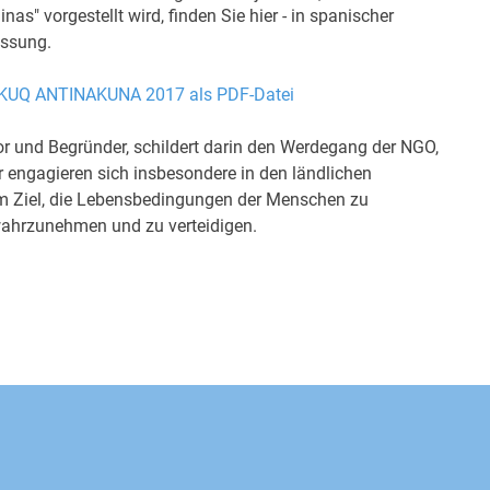
s" vorgestellt wird, finden Sie hier - in
spanischer
assung.
KUQ ANTINAKUNA 2017 als PDF-Datei
or und Begründer, schildert darin den Werdegang der NGO,
er engagieren si
ch insbesondere in den ländlichen
m Ziel, die Lebensbedingungen der Menschen zu
 wahrzunehmen und zu verteidigen.