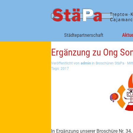
Direkt zum Seiteninhalt
Städtepartnerschaft
Aktue
Ergänzung zu Ong Son
Veröffentlicht von
admin
in
Broschüren StäPa
· Mit
Tags:
2017
In Ergänzung unserer Broschüre Nr. 34,