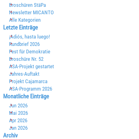
Broschüren StäPa
Newsletter MICANTO
Alle Kategorien
Block überspringen Letzte Einträge
Letzte Einträge
¡Adiós, hasta luego!
Rundbrief 2026
Fest für Demokratie
Broschüre Nr. 52
ASA-Projekt gestartet
Jahres-Auftakt
Projekt Cajamarca
ASA-Programm 2026
Block überspringen Monatliche Einträge
Monatliche Einträge
Jun 2026
Mai 2026
Apr 2026
Jan 2026
Block überspringen Archiv
Archiv