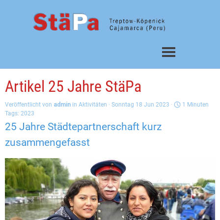
Direkt zum Seiteninhalt
Menü überspringen
Artikel 25 Jahre StäPa
Veröffentlicht von
admin
in
Aktivitäten
· Sonntag 18 Jun 2023 ·
1 Minuten
Tags:
2023
25 Jahre Städtepartnerschaft kurz
zusammengefasst