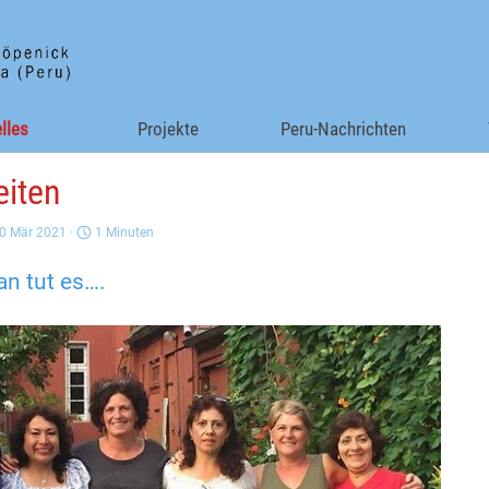
Menü überspringen
lles
▼
Projekte
▼
Peru-Nachrichten
eiten
30 Mär 2021 ·
1 Minuten
an tut es….