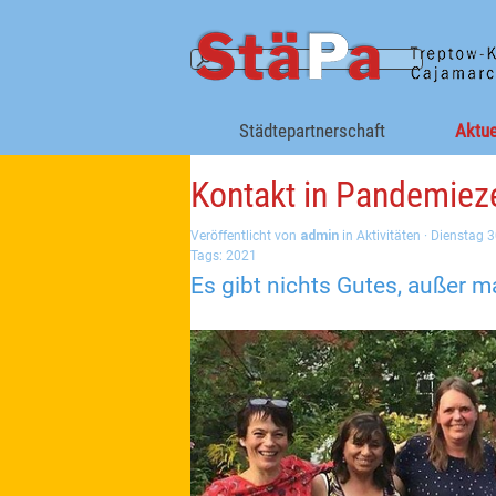
Direkt zum Seiteninhalt
Städtepartnerschaft
Aktue
Kontakt in Pandemiez
Veröffentlicht von
admin
in
Aktivitäten
· Dienstag 
Tags:
2021
Es gibt nichts Gutes, außer m