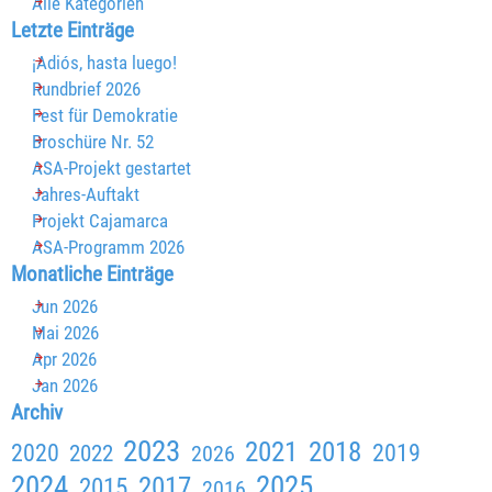
Alle Kategorien
Block überspringen Letzte Einträge
Letzte Einträge
¡Adiós, hasta luego!
Rundbrief 2026
Fest für Demokratie
Broschüre Nr. 52
ASA-Projekt gestartet
Jahres-Auftakt
Projekt Cajamarca
ASA-Programm 2026
Block überspringen Monatliche Einträge
Monatliche Einträge
Jun 2026
Mai 2026
Apr 2026
Jan 2026
Block überspringen Archiv
Archiv
2023
2021
2018
2020
2019
2022
2026
2024
2025
2017
2015
2016