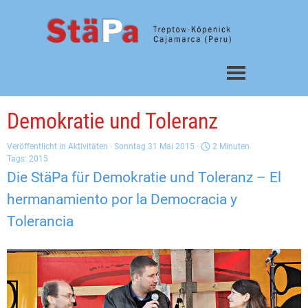
Direkt zum Seiteninhalt
Menü überspringen
Demokratie und Toleranz
Veröffentlicht in
Aktivitäten
· Sonntag 31 Mai 2015 ·
2 Minuten
Tags:
2015
Die StäPa für Demokratie und Toleranz – El
hermanamiento por la Democracia y
Tolerancia