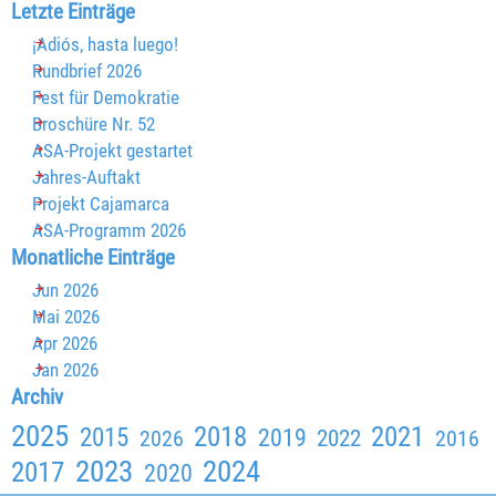
Block überspringen Letzte Einträge
Letzte Einträge
¡Adiós, hasta luego!
Rundbrief 2026
Fest für Demokratie
Broschüre Nr. 52
ASA-Projekt gestartet
Jahres-Auftakt
Projekt Cajamarca
ASA-Programm 2026
Block überspringen Monatliche Einträge
Monatliche Einträge
Jun 2026
Mai 2026
Apr 2026
Jan 2026
Block überspringen Archiv
Archiv
2025
2018
2021
2015
2019
2026
2022
2016
2023
2024
2017
2020