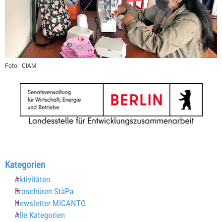
Foto:
CIAM
Block überspringen Kategorien
Kategorien
Aktivitäten
Broschüren StäPa
Newsletter MICANTO
Alle Kategorien