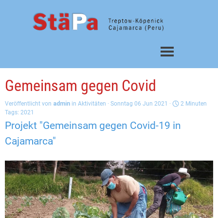
Direkt zum Seiteninhalt
Menü überspringen
Gemeinsam gegen Covid
Veröffentlicht von
admin
in
Aktivitäten
· Sonntag 06 Jun 2021 ·
2 Minuten
Tags:
2021
Projekt "Gemeinsam gegen Covid-19 in
Cajamarca"