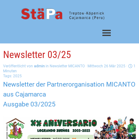
Direkt zum Seiteninhalt
Menü überspringen
Newsletter 03/25
Veröffentlicht von
admin
in
Newsletter MICANTO
· Mittwoch 26 Mär 2025 ·
1
Minuten
Tags:
2025
Newsletter
der Partnerorganisation MICANTO
aus Cajamarca
Ausgabe 03/
2025