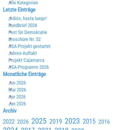
Alle Kategorien
Block überspringen Letzte Einträge
Letzte Einträge
¡Adiós, hasta luego!
Rundbrief 2026
Fest für Demokratie
Broschüre Nr. 52
ASA-Projekt gestartet
Jahres-Auftakt
Projekt Cajamarca
ASA-Programm 2026
Block überspringen Monatliche Einträge
Monatliche Einträge
Jun 2026
Mai 2026
Apr 2026
Jan 2026
Block überspringen Archiv
Archiv
2025
2023
2015
2019
2022
2026
2016