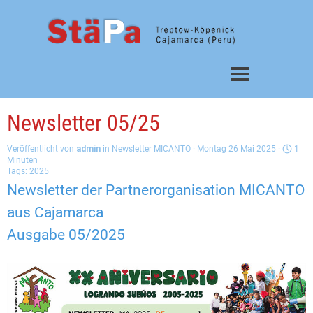
Direkt zum Seiteninhalt
Menü überspringen
Newsletter 05/25
Veröffentlicht von
admin
in
Newsletter MICANTO
· Montag 26 Mai 2025 ·
1
Minuten
Tags:
2025
Newsletter
der Partnerorganisation MICANTO
aus Cajamarca
Ausgabe 05/
2025