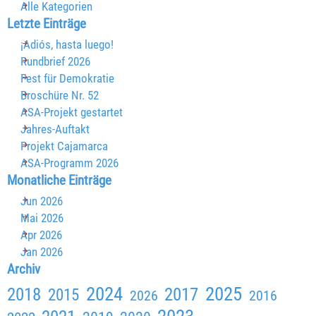
Alle Kategorien
Block überspringen Letzte Einträge
Letzte Einträge
¡Adiós, hasta luego!
Rundbrief 2026
Fest für Demokratie
Broschüre Nr. 52
ASA-Projekt gestartet
Jahres-Auftakt
Projekt Cajamarca
ASA-Programm 2026
Block überspringen Monatliche Einträge
Monatliche Einträge
Jun 2026
Mai 2026
Apr 2026
Jan 2026
Block überspringen Archiv
Archiv
2024
2025
2018
2017
2015
2026
2016