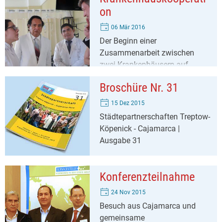
on
06 Mär 2016
Der Beginn einer
Zusammenarbeit zwischen
zwei Krankenhäusern auf
unterschiedlichen Kontinenten
Broschüre Nr. 31
15 Dez 2015
Städtepartnerschaften Treptow-
Köpenick - Cajamarca |
Ausgabe 31
Konferenzteilnahme
24 Nov 2015
Besuch aus Cajamarca und
gemeinsame